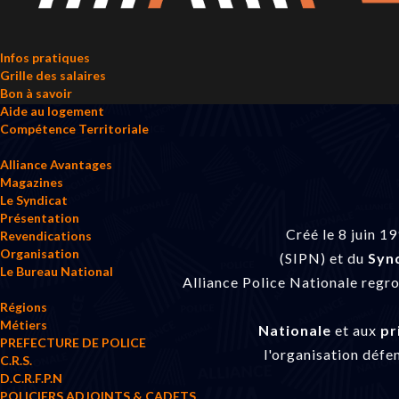
Infos pratiques
Grille des salaires
Bon à savoir
Aide au logement
Compétence Territoriale
Alliance Avantages
Magazines
Le Syndicat
Présentation
Créé le 8 juin 
Revendications
Organisation
(SIPN) et du
Synd
Le Bureau National
Alliance Police Nationale regr
Régions
Métiers
Nationale
et aux
pr
PREFECTURE DE POLICE
l'organisation défe
C.R.S.
D.C.R.F.P.N
POLICIERS ADJOINTS & CADETS