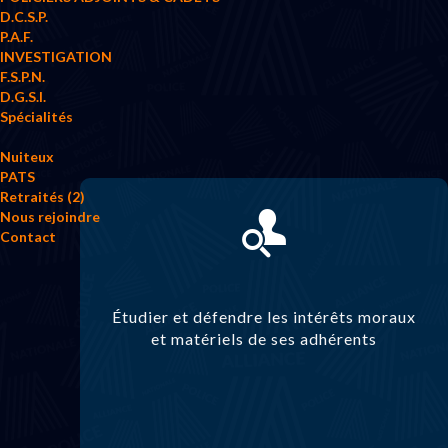
D.C.S.P.
P.A.F.
INVESTIGATION
F.S.P.N.
D.G.S.I.
Spécialités
Nuiteux
PATS
Retraités (2)
Nous rejoindre
Contact
Étudier et défendre les intérêts moraux
et matériels de ses adhérents