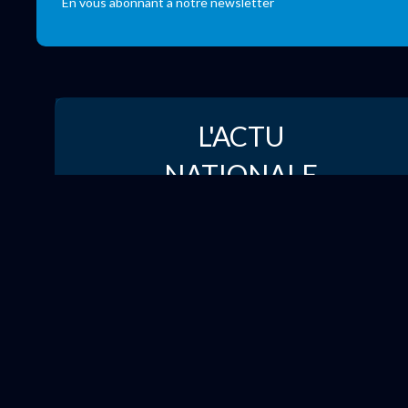
En vous abonnant à notre newsletter
L'ACTU
NATIONALE
Voir les tracts National