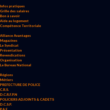
Infos pratiques
Grille des salaires
Bon à savoir
Aide au logement
Compétence Territoriale
Alliance Avantages
Magazines
Le Syndicat
Présentation
Revendications
Organisation
Le Bureau National
Régions
Métiers
PREFECTURE DE POLICE
C.R.S.
D.C.R.F.P.N
POLICIERS ADJOINTS & CADETS
D.C.S.P.
P.A.F.