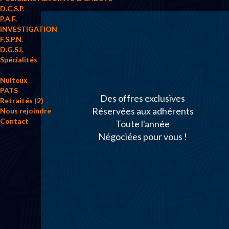
D.C.S.P.
P.A.F.
INVESTIGATION
F.S.P.N.
D.G.S.I.
Spécialités
Nuiteux
PATS
Des offres exclusives
Retraités (2)
Réservées aux adhérents
Nous rejoindre
Contact
Toute l'année
Négociées pour vous !