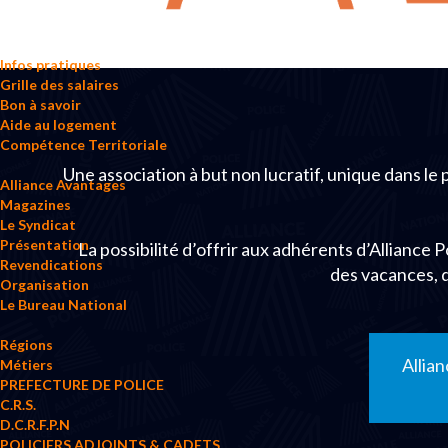
Infos pratiques
Grille des salaires
Bon à savoir
Aide au logement
Compétence Territoriale
Une association à but non lucratif, unique dans le
Alliance Avantages
Magazines
Le Syndicat
Présentation
La possibilité d’offrir aux adhérents d’Alliance 
Revendications
des vacances, 
Organisation
Le Bureau National
Régions
Allia
Métiers
PREFECTURE DE POLICE
C.R.S.
D.C.R.F.P.N
POLICIERS ADJOINTS & CADETS