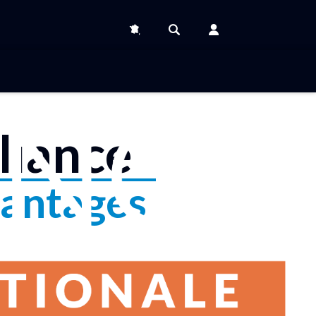
liance
antages
Se connecter