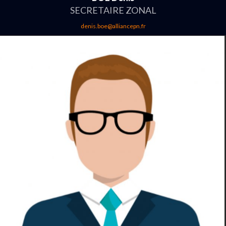
SECRETAIRE ZONAL
denis.boe@alliancepn.fr