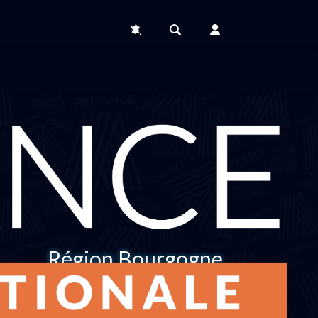
Région Bourgogne
Franche Comté