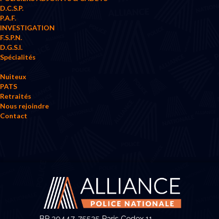
D.C.S.P.
P.A.F.
INVESTIGATION
F.S.P.N.
D.G.S.I.
Spécialités
Nuiteux
PATS
Retraités
Nous rejoindre
Contact
BP 30447, 75525 Paris Cedex 11