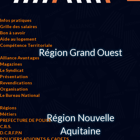
Infos pratiques
Grille des salaires
Bon à savoir
Aide au logement
Compétence Territoriale
Région Grand Ouest
Alliance Avantages
Magazines
Le Syndicat
Présentation
Revendications
Organisation
Le Bureau National
Régions
Métiers
Région Nouvelle
PREFECTURE DE POLICE
C.R.S.
Aquitaine
D.C.R.F.P.N
POLICIERS ADJOINTS & CADETS