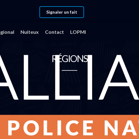
Signaler un fait
gional
Nuiteux
Contact
LOPMI
RÉGIONS
Région Grand Est