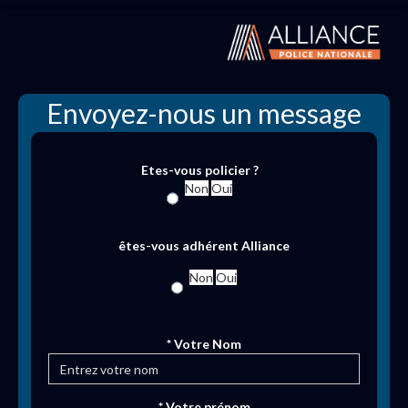
Envoyez-nous un message
Etes-vous policier ?
Non
Oui
êtes-vous adhérent Alliance
Non
Oui
* Votre Nom
* Votre prénom