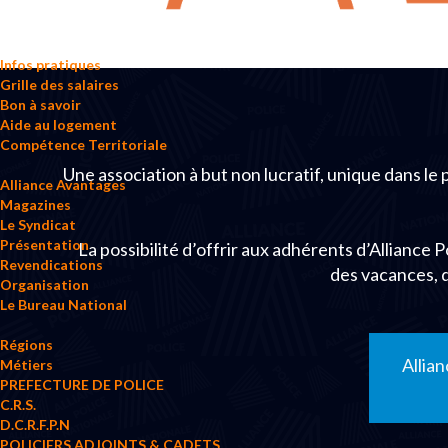
Infos pratiques
Grille des salaires
Bon à savoir
Aide au logement
Compétence Territoriale
Une association à but non lucratif, unique dans le
Alliance Avantages
Magazines
Le Syndicat
Présentation
La possibilité d’offrir aux adhérents d’Alliance 
Revendications
des vacances, 
Organisation
Le Bureau National
Régions
Allia
Métiers
PREFECTURE DE POLICE
C.R.S.
D.C.R.F.P.N
POLICIERS ADJOINTS & CADETS