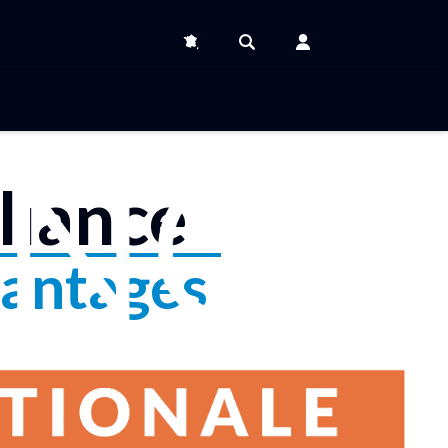
liance
antages
Se connecter