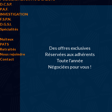
D.C.S.P.
P.A.F.
INVESTIGATION
F.S.P.N.
D.G.S.I.
Spécialités
Nuiteux
PATS
Des offres exclusives
Retraités
Réservées aux adhérents
Nous rejoindre
Contact
Toute l'année
Négociées pour vous !