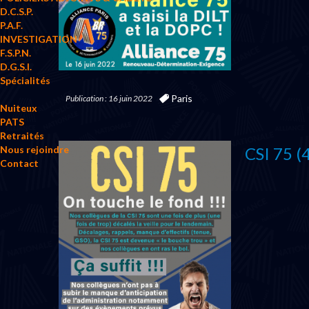
D.C.S.P.
P.A.F.
INVESTIGATION
F.S.P.N.
D.G.S.I.
Spécialités
Paris
Publication : 16 juin 2022
Nuiteux
PATS
Retraités
CSI 75 (
Nous rejoindre
Contact