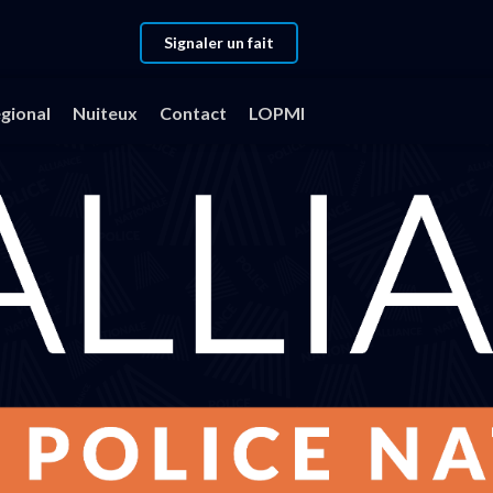
Signaler un fait
gional
Nuiteux
Contact
LOPMI