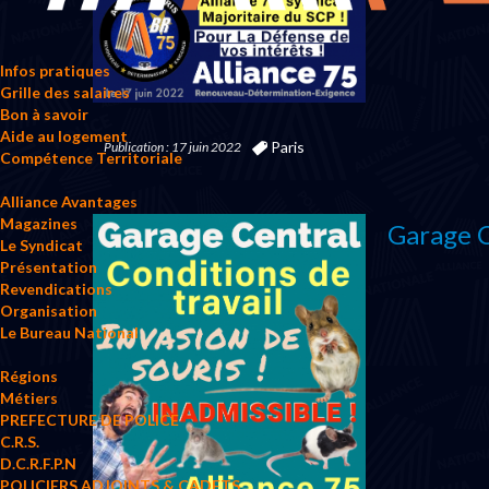
Infos pratiques
Grille des salaires
Bon à savoir
Aide au logement
Paris
Publication : 17 juin 2022
Compétence Territoriale
Alliance Avantages
Magazines
Garage 
Le Syndicat
Présentation
Revendications
Organisation
Le Bureau National
Régions
Métiers
PREFECTURE DE POLICE
C.R.S.
D.C.R.F.P.N
POLICIERS ADJOINTS & CADETS