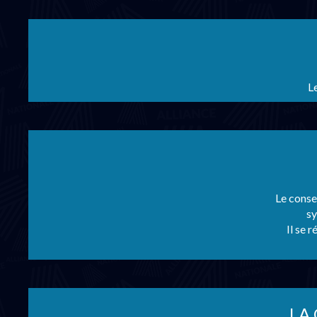
Le
Le conse
sy
Il se 
LA