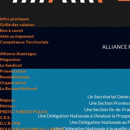
Infos pratiques
Grille des salaires
Bon à savoir
Aide au logement
Compétence Territoriale
ALLIANCE Po
Alliance Avantages
Magazines
Le Syndicat
Présentation
Revendications
Organisation
Le Bureau National
Un Secrétariat Génér
Régions
Une Section Provinc
Métiers
Une Section Ile-de-Fra
PREFECTURE DE POLICE
Une Délégation Nationale à l’Analyse la Prosp
C.R.S.
Une Délégation Nationale au P
D.C.R.F.P.N
Une Délégation Nationale à la qualité d
POLICIERS ADJOINTS & CADETS