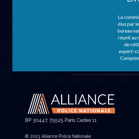
La commis
élus par l
bureau nat
réunit au
de cett
expert-co
Comptes 
BP 30447, 75525 Paris Cedex 11
© 2023 Alliance Police Nationale.