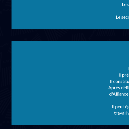
Le 
Le sec
Il pr
Il constit
Après déli
d'Alliance
Il peut 
travail 