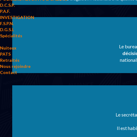
D.C.S.P.
P.A.F.
INVESTIGATION
F.S.P.N.
D.G.S.I.
Spécialités
Le bureau
Nuiteux
décisi
PATS
national
Retraités
Nous rejoindre
Contact
Le secréta
Il est hab