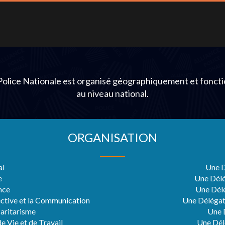
lice Nationale est organisé géographiquement et fonct
au niveau national.
ORGANISATION
al
Une D
e
Une Dél
nce
Une Délé
ective et la Communication
Une Délégati
aritarisme
Une D
e Vie et de Travail
Une Dél