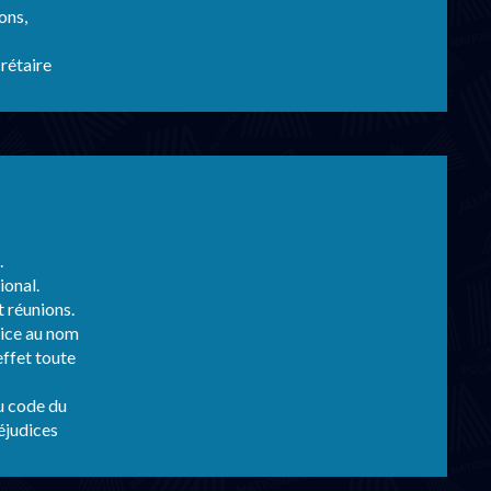
ons,
rétaire
.
ional.
t réunions.
tice au nom
effet toute
u code du
réjudices