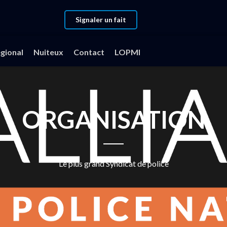
Signaler un fait
gional
Nuiteux
Contact
LOPMI
ORGANISATION
Le plus grand Syndicat de police