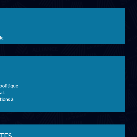
le.
politique
al.
tions à
TES