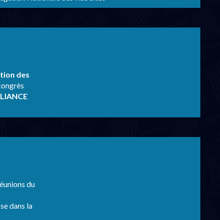
ution des
congrès
ALLIANCE
réunions du
ose dans la